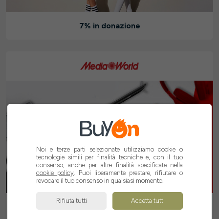
7% in donazione
Noi e terze parti selezionate utilizziamo cookie o
tecnologie simili per finalità tecniche e, con il tuo
consenso, anche per altre finalità specificate nella
cookie policy
. Puoi liberamente prestare, rifiutare o
revocare il tuo consenso in qualsiasi momento.
Rifiuta tutti
Accetta tutti
2,02% in donazione