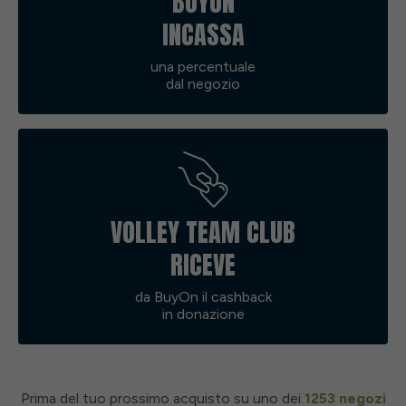
BUYON
INCASSA
una percentuale
dal negozio
VOLLEY TEAM CLUB
RICEVE
da BuyOn il cashback
in donazione
Prima del tuo prossimo acquisto su uno dei
1253 negozi