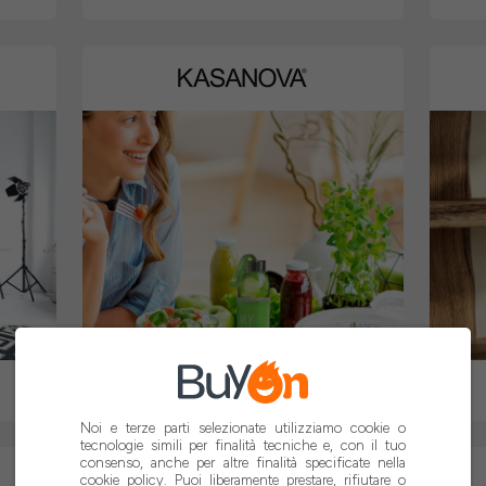
3,85% in donazione
Noi e terze parti selezionate utilizziamo cookie o
tecnologie simili per finalità tecniche e, con il tuo
consenso, anche per altre finalità specificate nella
cookie policy
. Puoi liberamente prestare, rifiutare o