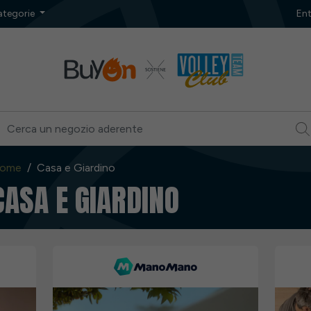
ategorie
Ent
ome
Casa e Giardino
CASA E GIARDINO