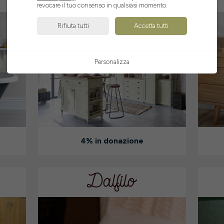
revocare il tuo consenso in qualsiasi momento.
Rifiuta tutti
Accetta tutti
Personalizza
4% in donazione