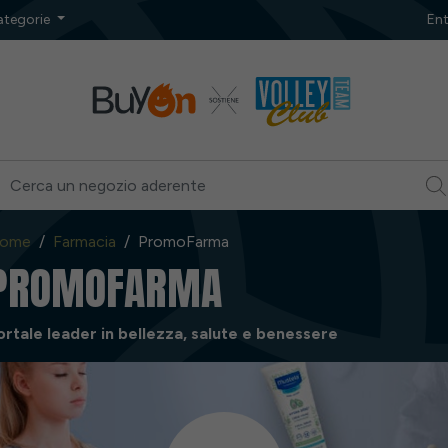
ategorie
Ent
ome
Farmacia
PromoFarma
PROMOFARMA
ortale leader in bellezza, salute e benessere