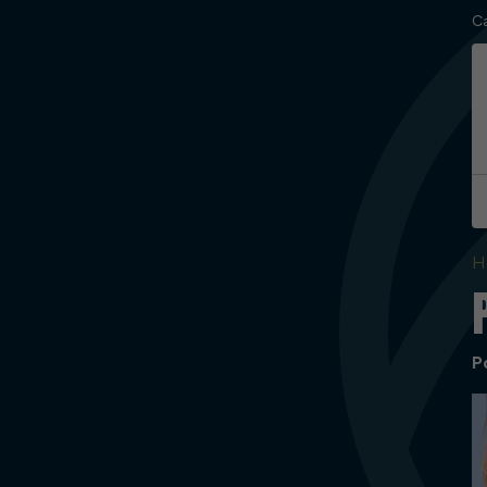
C
H
P