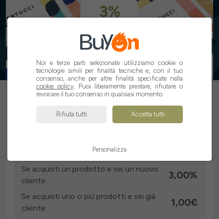
3%
Noi e terze parti selezionate utilizziamo cookie o
tecnologie simili per finalità tecniche e, con il tuo
ATTIVA CASHBACK
consenso, anche per altre finalità specificate nella
cookie policy
. Puoi liberamente prestare, rifiutare o
revocare il tuo consenso in qualsiasi momento.
Rifiuta tutti
Accetta tutti
Personalizza
Cashback che BuyOn donerà
Se acquisti un prodotto e sei un nuovo
3,00%
cliente
Se acquisti uno o più prodotti e sei già
1,00€
cliente