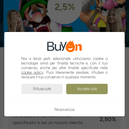
2,5%
ATTIVA CASHBACK
Noi e terze parti selezionate utilizziamo cookie o
tecnologie simili per finalità tecniche e, con il tuo
consenso, anche per altre finalità specificate nella
cookie policy
. Puoi liberamente prestare, rifiutare o
revocare il tuo consenso in qualsiasi momento.
Rifiuta tutti
Accetta tutti
Cashback che BuyOn donerà
Se preordini un prodotto non
2,50%
specificato e sei un nuovo cliente
Personalizza
Se acquisti un prodotto non
2,50%
specificato e sei un nuovo cliente