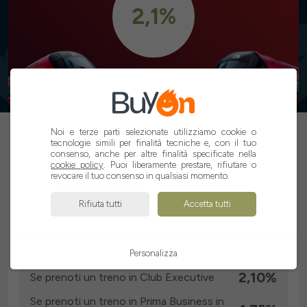
2,1%
ATTIVA CASHBACK
Noi e terze parti selezionate utilizziamo cookie o
tecnologie simili per finalità tecniche e, con il tuo
consenso, anche per altre finalità specificate nella
cookie policy
. Puoi liberamente prestare, rifiutare o
revocare il tuo consenso in qualsiasi momento.
Rifiuta tutti
Accetta tutti
Cashback che BuyOn donerà
Se prenoti un treno in Club Executive in
2,10%
app
Personalizza
2,10%
Se prenoti un treno in Club Executive
Se prenoti un treno in Prima Business in