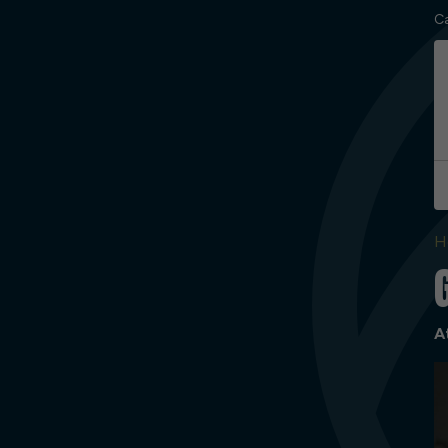
C
H
A