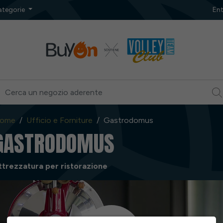
ategorie
Ent
ome
Ufficio e Forniture
Gastrodomus
GASTRODOMUS
ttrezzatura per ristorazione