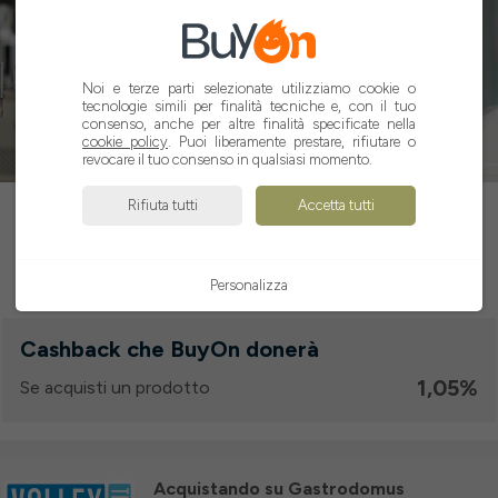
1,05%
Noi e terze parti selezionate utilizziamo cookie o
tecnologie simili per finalità tecniche e, con il tuo
consenso, anche per altre finalità specificate nella
cookie policy
. Puoi liberamente prestare, rifiutare o
revocare il tuo consenso in qualsiasi momento.
ATTIVA CASHBACK
Rifiuta tutti
Accetta tutti
Personalizza
Cashback che BuyOn donerà
1,05%
Se acquisti un prodotto
Acquistando su Gastrodomus