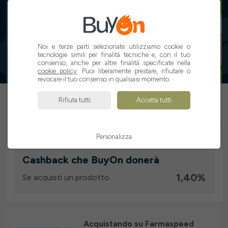
1,4%
Noi e terze parti selezionate utilizziamo cookie o
tecnologie simili per finalità tecniche e, con il tuo
consenso, anche per altre finalità specificate nella
cookie policy
. Puoi liberamente prestare, rifiutare o
revocare il tuo consenso in qualsiasi momento.
ATTIVA CASHBACK
Rifiuta tutti
Accetta tutti
Personalizza
Cashback che BuyOn donerà
1,40%
Se acquisti un prodotto
Acquistando su Farmaspeed