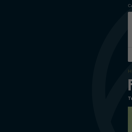
C
H
T