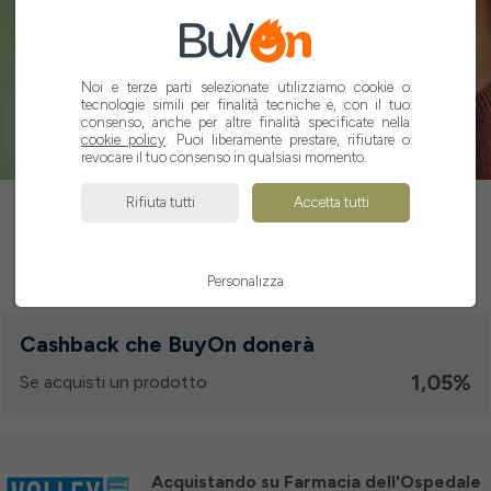
1,05%
Noi e terze parti selezionate utilizziamo cookie o
tecnologie simili per finalità tecniche e, con il tuo
consenso, anche per altre finalità specificate nella
cookie policy
. Puoi liberamente prestare, rifiutare o
revocare il tuo consenso in qualsiasi momento.
ATTIVA CASHBACK
Rifiuta tutti
Accetta tutti
Personalizza
Cashback che BuyOn donerà
1,05%
Se acquisti un prodotto
Acquistando su Farmacia dell'Ospedale